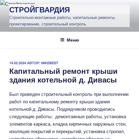
Перейти
СТРОЙГВАРДИЯ
к
Строительно-монтажные работы, капитальные ремонты,
содержимому
проектирование, строительный контроль
Меню
ОПУБЛИКОВАНО
14.02.2024
АВТОР:
NIKEBEST
Капитальный ремонт крыши
здания котельной д. Дивасы
Был проведен строительный контроль при выполнении
работ по капитальному ремонту крыши здания
котельной д. Дивасы. Подрядчиком проводились
следующие работы: демонтажные работы, установка
элементов каркаса, кладка кирпичных наружных стен,
изоляция покрытий и перекрытий, установка стропил,
устройство обрешетки, устройство обделок на